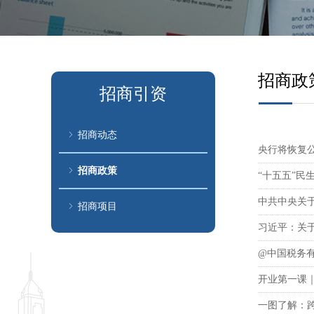
招商政
招商引资
ꁇ
招商动态
央行将恢复
ꁇ
招商政策
“十五五”民
中共中央关
ꁇ
招商项目
习近平：关
@中国税务
开业第一课
一图了解：