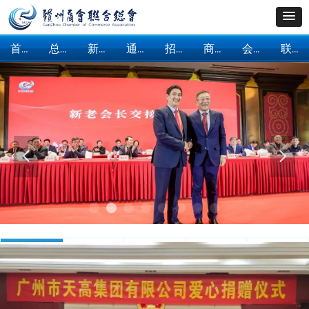
首页
总会概括
新闻中心
通知公告
招商引资
商会建设
会员服务
联系我们
首页
总会概括
新闻中心
通知公告
招商引资
商会建设
会员服务
联系我们
넳
넲
总会动态
各地短波
会企风采
赣商联信息
赣州要闻
"总汇赣 益企行"之和君十九届赣商班北京研学交流活动
成功举办