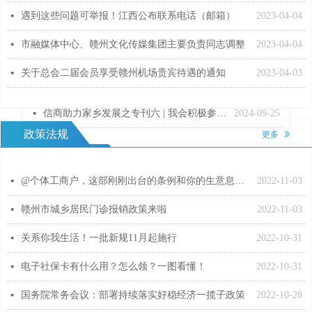
遇到这些问题可举报！江西公布联系电话（邮箱）
2023-04-04
넷
【启航书香·筑梦橙乡】-第五家启航图书室顺利落成！
2024-11-29
넷
市融媒体中心、赣州文化传媒集团主要负责同志调整
2023-04-04
넷
【启航书香·筑梦橙乡】-第三家启航图书室顺利落成！
2024-11-29
넷
关于总会二届会员享受赣州机场贵宾待遇的通知
2023-04-03
넷
情系家乡 奉献爱心 赣州市桔都商会为寻乌县三所公立医院捐赠价值595万余元的医疗设备
2024-10-18
넷
信商助力家乡发展之专刊六 | 我会积极参与家乡奖教奖学系列活动
2024-09-25
넷
政策法规
更多
ꅀ
非公党建
@个体工商户，这部刚刚出台的条例和你的生意息息相关！
2022-11-03
넷
总会党支部与赣州市橙乡商会党支部联合开展“红色有约 橙乡传情”主题党日活动
2025-12-24
넷
赣州市城乡居民门诊报销政策来啦
2022-11-03
넷
赣州商会联合总会党支部顺利换届
2025-09-23
넷
关系你我生活！一批新规11月起施行
2022-10-31
넷
我会流动党支部书记与东莞赣籍党员参观黄埔军校旧址学习活动
2025-06-27
넷
电子社保卡有什么用？怎么领？一图看懂！
2022-10-31
넷
巾帼心向党 红土忆初心——赣州市女企业家商会党支部赴兴国开展庆七一主题党日活动
2025-06-27
넷
国务院常务会议：部署持续落实好稳经济一揽子政策
2022-10-28
넷
赣州市钢材行业商会联合结对共建单位市委台办赴上犹开展“传承红色基因 弘扬优良作风”主题党日活动
2025-06-27
넷