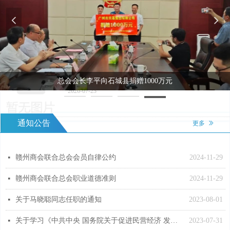
2026-07-29
넳
넲
《虔心》第7期
2026-07-23
赣州市情简报（2026年6月）
总会会长李平向石城县捐赠1000万元
2026-07-23
通知公告
更多
ꅀ
公益事业
赣州商会联合总会会员自律公约
2024-11-29
넷
赣州商会联合总会职业道德准则
2024-11-29
넷
信商发展｜携手家乡商会融合发展，助力公益事业尽显担当
2026-01-18
넷
关于马晓聪同志任职的通知
2023-08-01
넷
总会副会长单位江西天众汽车集团慰问特困户
2025-10-29
넷
关于学习《中共中央 国务院关于促进民营经济 发展壮大的意见》的通知
2023-07-31
넷
【启航书香·筑梦橙乡 】-第四家启航图书室顺利落成！
2024-11-29
넷