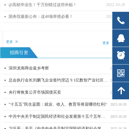
@高校毕业生！千万别错过这些补贴！
2022-10-28
넷
总会组织会员及成员商会代表共赴阳明心学之约
2025-04-16
넷
国务院最新公布：这40项举措必看！
2022-10-27
넷
끅
끅
党建引领促发展，联学共建启新篇——东莞市江西赣州商会党支部、在莞赣州籍十八县市商会党支部联合主题党日暨专题党课活动
2025-02-27
넷
뀩
뀩
更多
ꅀ
更多
ꅀ
招商引资
뀥
뀥
总会常务理事邱水华企业项目开工仪式在龙南举行
11月18日-20日！第五届中国 · 赣州服博会将在于都举办
넷
넷
2025-12-24
2024-10-18
深圳龙南商会返乡考察
넷
2025-12-24
낃
낃
总会执行会长刘鹏飞企业签约澄迈 9.1亿数智产业社区成数字经济亮点
넷
2025-11-13
녕
녕
央行将恢复公开市场国债买卖
넷
2025-10-29
“十五五”民生蓝图：就业、收入、教育等将迎哪些红利?
넷
2025-10-29
中共中央关于制定国民经济和社会发展第十五个五年规划的建议
넷
2025-10-29
习近平：关于《中共中央关于制定国民经济和社会发展第十五个五年规划的建议》的说明
넷
2025-10-29