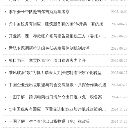
李平会长带队赴吉尔吉斯斯坦考察
넷
2025-10-09
@中国税务有回应：建筑服务有的按9%开票，有的按3%开票，应该如何区分？
넷
2025-06-27
开业第一课｜存款账户账号报告及银税三方（委托）划缴协议签订操作流程
넷
2025-06-27
尹弘专题调研推进绿色低碳发展体制机制改革
넷
2025-06-27
项目为王！章贡区京业汇项目建设火力全开
넷
2025-06-27
更多
ꅀ
乘风破浪“数”为帆！瑞金大力推进制造业数字化转型
넷
2025-06-27
中国企业走出去联盟与商会交流座谈：共探合作新机遇
넷
2025-02-27
一图了解：跨境电商出口海外仓出口退（免）税备案的操作流程
넷
2024-11-29
@中国税务有回应丨享受先进制造业加计抵减政策的纳税人，应该如何填写申报表？
넷
2024-11-29
一图了解：生产企业出口货物退（免）税政策
넷
2024-11-29