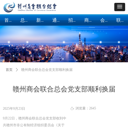
首页
总会概括
新闻中心
通知公告
招商引资
商会建设
会员服务
联系我们
首页
总会概括
新闻中心
通知公告
招商引资
商会建设
会员服务
联系我们
首页
ꄲ
赣州商会联合总会党支部顺利换届
赣州商会联合总会党支部顺利换届
浏览量：
2645
2025年9月23日
ꄘ
9月22日，赣州商会联合总会党支部收到中
共赣州市非公有制经济组织委员会《关于