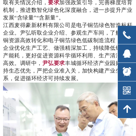
取有关情况介绍，
要求
加强政策引导，完善梯度培育
机制，推进数智化绿色化深度融合，进一步提升产业
发展“含绿量”“含新量”。
江西麦得豪新材料有限公司是电子铜箔绿色智造标杆
企业。尹弘听取企业介绍、参观生产车间，了解再生
끅
끅
铜资源高效转化和电子铜箔绿色低碳制造流程，
勉励
企业优化生产工艺、做强精深加工，持续降低铜箔生
뀩
뀩
产能耗，更好促进资源科学循环利用、生产清洁安全
高效。调研中，
尹弘要求
丰城循环经济产业园始终坚
뀥
뀥
持生态优先，严把企业准入关，加快构建产业生态体
系，促进循环经济可持续发展。
낃
낃
녕
녕