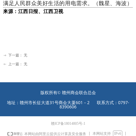
满足人民群众美好生活的用电需求。（魏星、
海波）
来源：江西日报、江西卫视
下一篇：
无
ꁹ
上一篇：
无
ꂃ
版权所有©
赣州商会联合总会
地址：赣州市长征大道31号商会大厦601－2 联系方式：0797-
8390606
赣ICP备18014805号-1
本网站支持
IPv6
本网站由阿里云提供云计算及安全服务