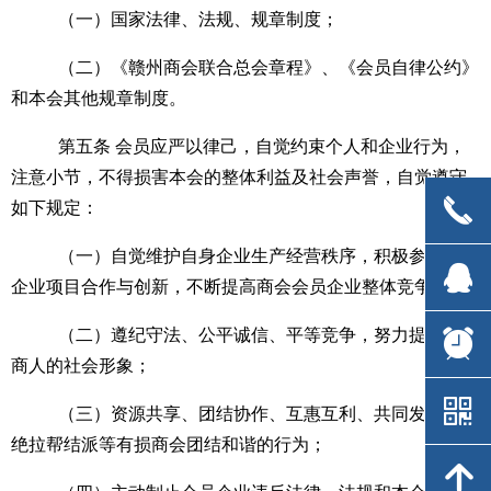
（一）国家法律、法规、规章制度；
（二）《赣州商会联合总会章程》、《会员自律公约》
和本会其他规章制度。
第五
条
会员应严以律己，自觉约束个人和企业行为，
注意小节，不得损害本会的整体利益及社会声誉，自觉遵守
끅
끅
如下规定：
（一）自觉维护自身企业生产经营秩序，积极参与会员
뀩
뀩
企业项目合作与创新，不断提高商会会员企业整体竞争力；
（二）遵纪守法、公平诚信、平等竞争，努力提升赣州
뀥
뀥
商人的社会形象；
낃
낃
（三）资源共享、团结协作、互惠互利、共同发展，拒
绝拉帮结派等有损商会团结和谐的行为；
녕
녕