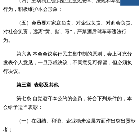
（四）主动制止会员企业违反法律、法规和本会章程的
行为，积极维护本会形象；
（五）会员要对家庭负责、对企业负责、对商会负责、
对社会负责，远
离
“
黄、赌、
毒
”
，严禁酒后驾车等违法行
为。
第六
条
本会会议实行民主集中制的原则，会上可充分
发表个人意见，一旦形成决议，不同意见可保留，但必须执
行决议。
第三
章
表彰及其他
第七
条
自觉遵守本公约的会员，符合下列条件的，本
会给予适当表彰：
（一）在团结、和谐、企业稳步发展方面作出突出贡献
者；