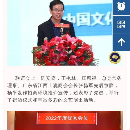
뀥
뀥
낃
낃
녕
녕
联谊会上，陈安旖，王艳林、庄席福，总会常务
理事、广东省江西上犹商会会长张扬军先后致辞，
杨平发作招商环境推介宣传，还表彰了先进，举行
了祝酒仪式和丰富多彩的文艺演出活动。