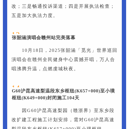
改；三是畅通投诉渠道；四是开展执法检查；
五是加大执法力度。
13
张韶涵演唱会赣州站完美落幕
10月18日，2025张韶涵「觅光」世界巡回
演唱会在赣州全民健身中心震撼开唱，万人合
唱沸腾升温，点燃虔城秋夜。
14
G60沪昆高速梨温段东乡枢纽(K657+000)至小璜
枢纽(K649+000)封闭施工104天
因G60沪昆高速梨园（赣浙界）至东乡段
改扩建工程施工计划安排，需对G60沪昆高速
梨温段东乡枢纽(K657+000)至小璜枢纽