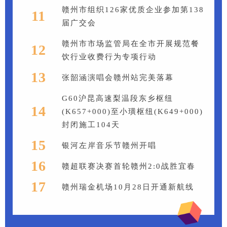
赣州市组织126家优质企业参加第138
11
届广交会
赣州市市场监管局在全市开展规范餐
12
饮行业收费行为专项行动
13
张韶涵演唱会赣州站完美落幕
G60沪昆高速梨温段东乡枢纽
14
(K657+000)至小璜枢纽(K649+000)
封闭施工104天
15
银河左岸音乐节赣州开唱
16
赣超联赛决赛首轮赣州2:0战胜宜春
17
赣州瑞金机场10月28日开通新航线