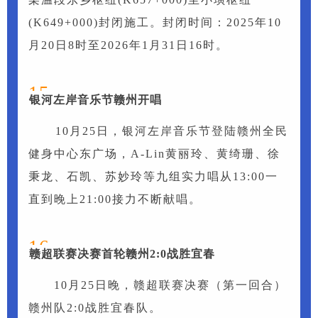
(K649+000)封闭施工。封闭时间：2025年10
月20日8时至2026年1月31日16时。
15
银河左岸音乐节赣州开唱
10月25日，银河左岸音乐节登陆赣州全民
健身中心东广场，A-Lin黄丽玲、黄绮珊、徐
秉龙、石凯、苏妙玲等九组实力唱从13:00一
直到晚上21:00接力不断献唱。
16
赣超联赛决赛首轮赣州2:0战胜宜春
10月25日晚，赣超联赛决赛（第一回合）
赣州队2:0战胜宜春队。